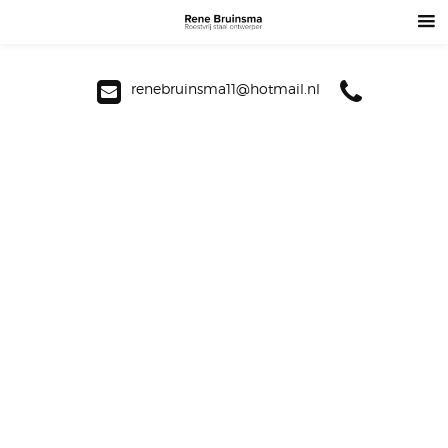
renebruinsma11@hotmail.nl