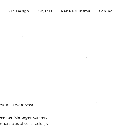
Sun Design
Objects
René Bruinsma
Contact
tuurlijk watervast….
s een zelfde tegenkomen.
en, dus alles is redelijk